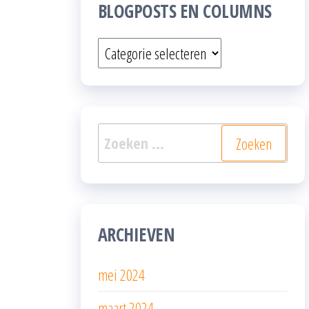
BLOGPOSTS EN COLUMNS
Blogposts
en
columns
Zoeken
naar:
ARCHIEVEN
mei 2024
maart 2024