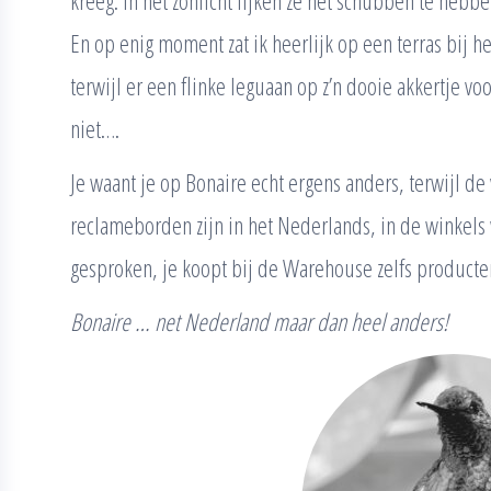
kreeg. In het zonlicht lijken ze net schubben te hebb
En op enig moment zat ik heerlijk op een terras bij h
terwijl er een flinke leguaan op z’n dooie akkertje v
niet….
Je waant je op Bonaire echt ergens anders, terwijl de
reclameborden zijn in het Nederlands, in de winkel
gesproken, je koopt bij de Warehouse zelfs product
Bonaire … net Nederland maar dan heel anders!