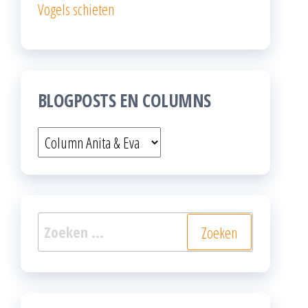
Vogels schieten
BLOGPOSTS EN COLUMNS
Blogposts
en
columns
Zoeken
naar: