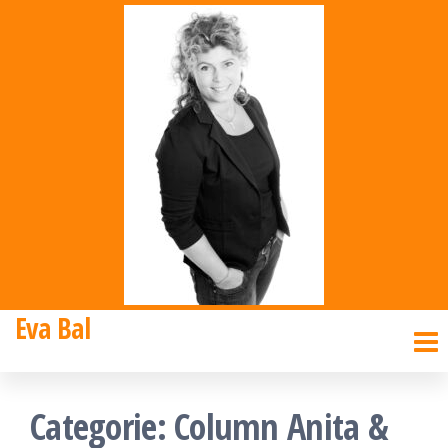
Ga
naar
de
inhoud
Eva Bal
Categorie:
Column Anita &